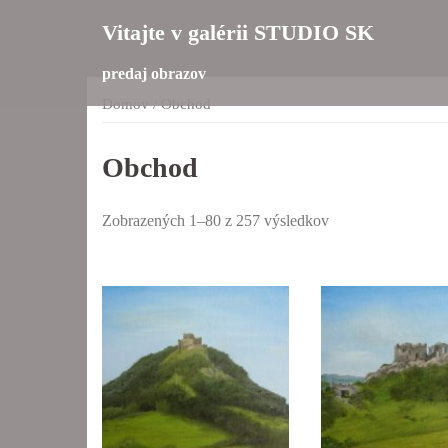
Preskočiť
Vitajte v galérii STUDIO SK
na
obsah
predaj obrazov
Domov
/ Obchod
Obchod
Zobrazených 1–80 z 257 výsledkov