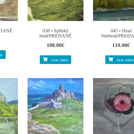
REDANÉ
038 • Spišský
045 • Hrad
hrad/PREDANÉ
Starhrad/PRED
180.00
€
110.00
€
FO
VIAC INFO
VIAC INFO