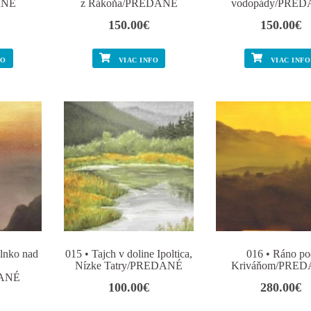
ANÉ
z Rákoňa/PREDANÉ
vodopády/PRE
150.00
€
150.00
€
FO
VIAC INFO
VIAC INFO
slnko nad
015 • Tajch v doline Ipoltica,
016 • Ráno po
Nízke Tatry/PREDANÉ
Kriváňom/PRE
DANÉ
100.00
€
280.00
€