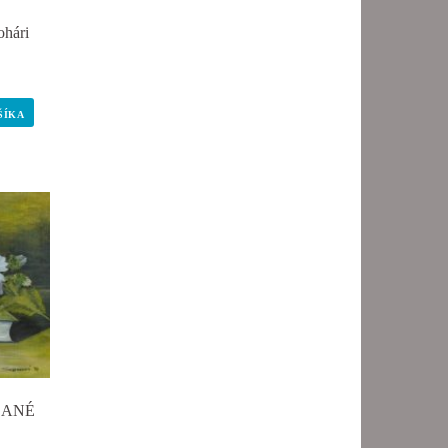
ohári
ŠÍKA
EDANÉ