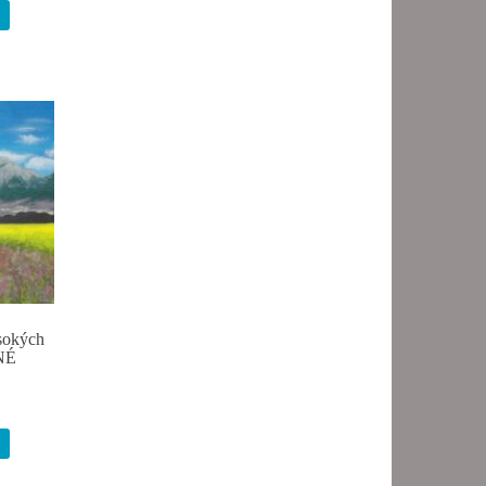
sokých
NÉ