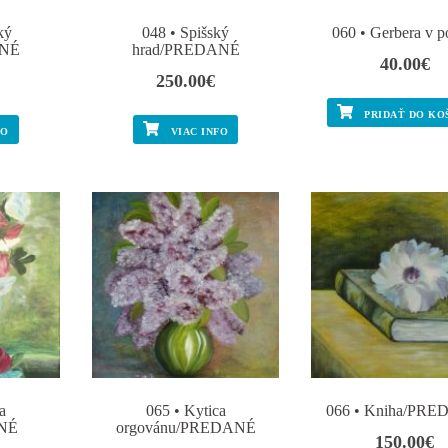
ký
048 • Spišský
060 • Gerbera v p
ANÉ
hrad/PREDANÉ
40.00
€
250.00
€
PRIDAŤ DO KO
FO
VIAC INFO
a
065 • Kytica
066 • Kniha/PR
ANÉ
orgovánu/PREDANÉ
150.00
€