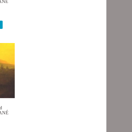
DANÉ
d
DANÉ