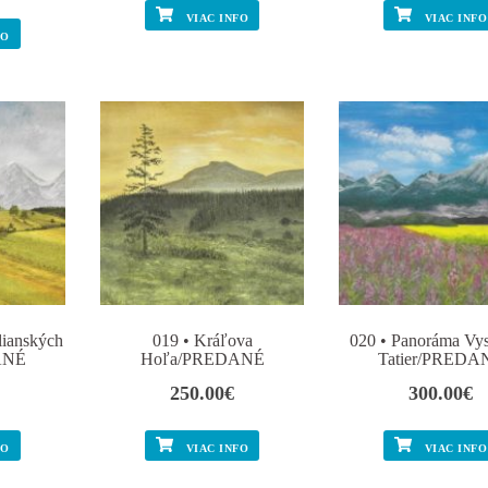
VIAC INFO
VIAC INFO
FO
lianských
019 • Kráľova
020 • Panoráma Vy
ANÉ
Hoľa/PREDANÉ
Tatier/PREDA
250.00
€
300.00
€
FO
VIAC INFO
VIAC INFO