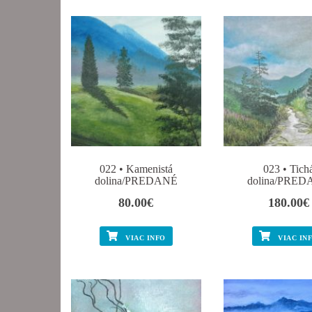
022 • Kamenistá
023 • Tich
dolina/PREDANÉ
dolina/PRE
80.00
€
180.00
€
VIAC INFO
VIAC IN