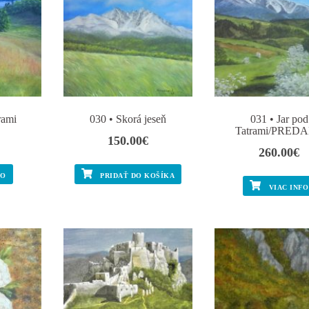
rami
030 • Skorá jeseň
031 • Jar pod
Tatrami/PRED
150.00
€
260.00
€
FO
PRIDAŤ DO KOŠÍKA
VIAC INFO