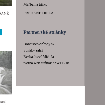
Maľba na tričko
PREDANÉ DIELA
EDANÉ
Partnerské stránky
Bohatstvo-prírody.sk
Spišský salaš
Rezba-Jozef Michňa
tvorba web stránok abWEB.sk
dské