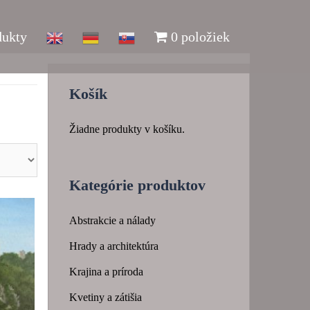
dukty
0 položiek
Košík
Žiadne produkty v košíku.
Kategórie produktov
Abstrakcie a nálady
Hrady a architektúra
Krajina a príroda
Kvetiny a zátišia