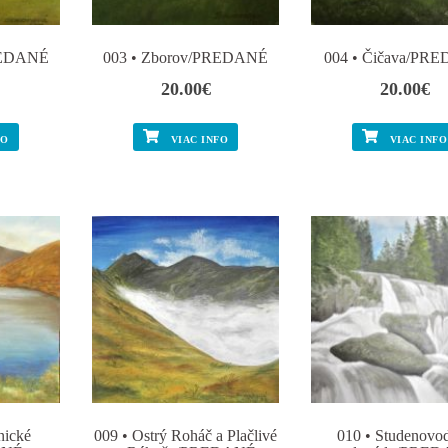
REDANÉ
003 • Zborov/PREDANÉ
004 • Čičava/PR
20.00
€
20.00
€
FO
VIAC INFO
VIAC INFO
nické
009 • Ostrý Roháč a Plačlivé
010 • Studenovo