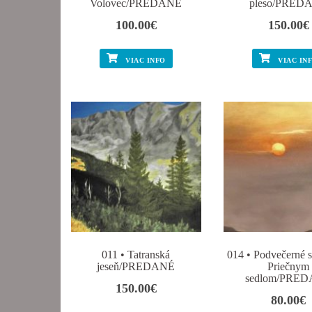
Volovec/PREDANÉ
pleso/PRED
100.00
€
150.00
€
VIAC INFO
VIAC IN
011 • Tatranská
014 • Podvečerné 
jeseň/PREDANÉ
Priečnym
sedlom/PRE
150.00
€
80.00
€