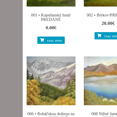
001 • Kapušanský hrad/
002 • Brekov/P
PREDANÉ
20.00
€
0.00
€
VIAC IN
VIAC INFO
006 • Roháčskou dolinou na
008 Nižné Jam