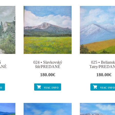
á
024 • Slavkovský
025 • Beliansk
DANÉ
štít/PREDANÉ
Tatry/PREDA
180.00
€
180.00
€
FO
VIAC INFO
VIAC INFO