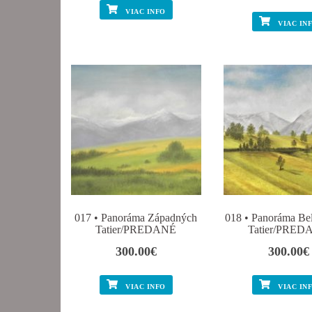
VIAC INFO
VIAC IN
017 • Panoráma Západných
018 • Panoráma Be
Tatier/PREDANÉ
Tatier/PRED
300.00
€
300.00
€
VIAC INFO
VIAC IN