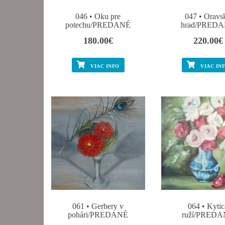
046 • Oku pre
047 • Oravs
potechu/PREDANÉ
hrad/PRED
180.00
€
220.00
€
VIAC INFO
VIAC IN
061 • Gerbery v
064 • Kytic
pohári/PREDANÉ
ruží/PRED