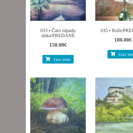
033 • Čaro západu
035 • Ruže/P
slnka/PREDANÉ
180.00
€
150.00
€
VIAC IN
VIAC INFO