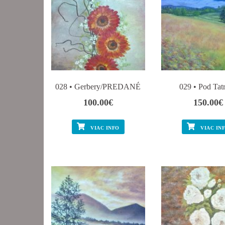
028 • Gerbery/PREDANÉ
029 • Pod Tat
100.00
€
150.00
€
VIAC INFO
VIAC IN