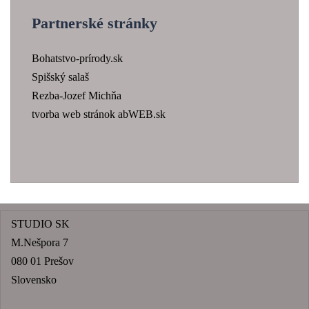
Partnerské stránky
Bohatstvo-prírody.sk
Spišský salaš
Rezba-Jozef Michňa
tvorba web stránok abWEB.sk
STUDIO SK
M.Nešpora 7
080 01 Prešov
Slovensko