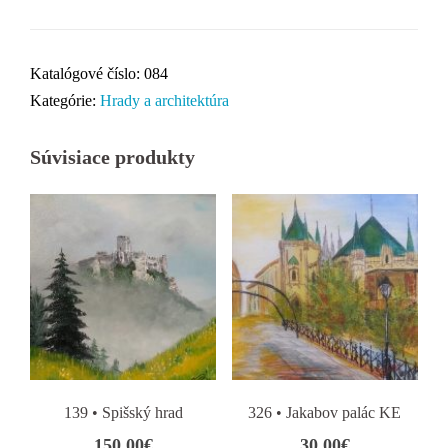
Katalógové číslo:
084
Kategórie:
Hrady a architektúra
Súvisiace produkty
139 • Spišský hrad
326 • Jakabov palác KE
150.00
€
30.00
€