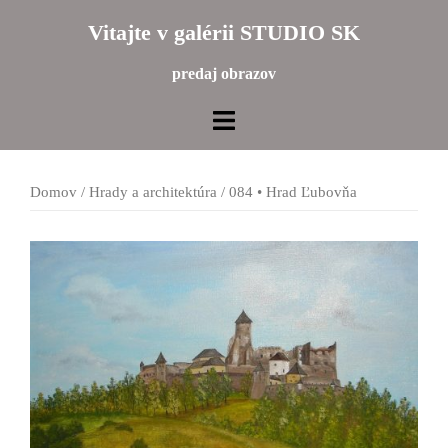
Preskočiť
Vitajte v galérii STUDIO SK
na
obsah
predaj obrazov
Domov
/
Hrady a architektúra
/ 084 • Hrad Ľubovňa