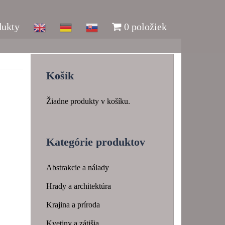
dukty
0 položiek
Košík
Žiadne produkty v košíku.
Kategórie produktov
Abstrakcie a nálady
Hrady a architektúra
Krajina a príroda
Kvetiny a zátišia