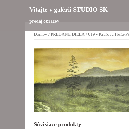
Preskočiť
Vitajte v galérii STUDIO SK
na
obsah
predaj obrazov
Domov
/
PREDANÉ DIELA
/ 019 • Kráľova Hoľa
Súvisiace produkty