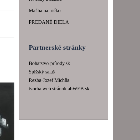
Maľba na tričko
PREDANÉ DIELA
Partnerské stránky
Bohatstvo-prírody.sk
Spišský salaš
Rezba-Jozef Michňa
tvorba web stránok abWEB.sk