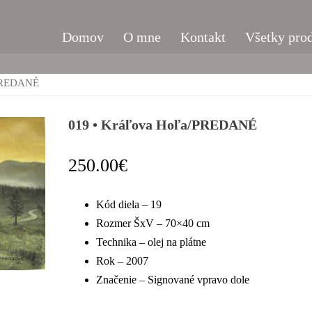
Domov
O mne
Kontakt
Všetky pro
/PREDANÉ
019 • Kráľova Hoľa/PREDANÉ
250.00
€
Kód diela – 19
Rozmer ŠxV – 70×40 cm
Technika – olej na plátne
Rok – 2007
Značenie – Signované vpravo dole