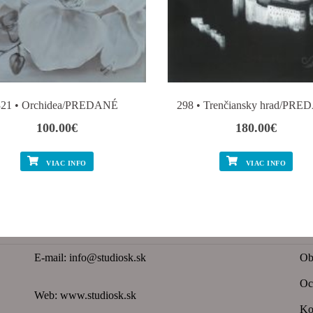
321 • Orchidea/PREDANÉ
298 • Trenčiansky hrad/PR
100.00
€
180.00
€
VIAC INFO
VIAC INFO
E-mail:
info@studiosk.sk
Ob
Oc
Web:
www.studiosk.sk
Ko