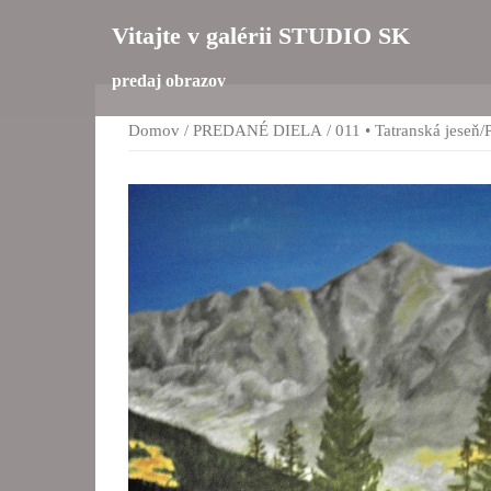
Preskočiť
Vitajte v galérii STUDIO SK
na
obsah
predaj obrazov
Domov
/
PREDANÉ DIELA
/ 011 • Tatranská jese