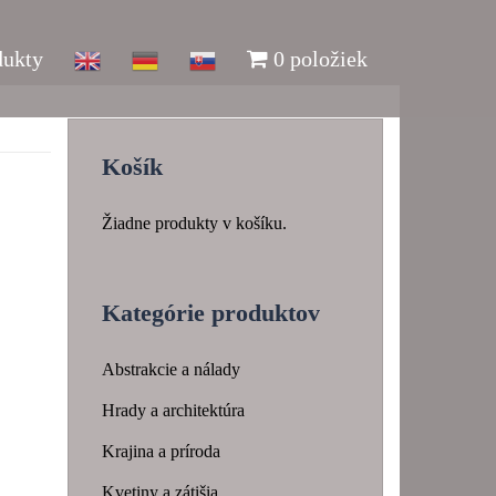
dukty
0 položiek
Košík
Žiadne produkty v košíku.
Kategórie produktov
Abstrakcie a nálady
Hrady a architektúra
Krajina a príroda
Kvetiny a zátišia