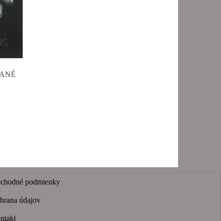
EDANÉ
chodné podmienky
hrana údajov
ntakt