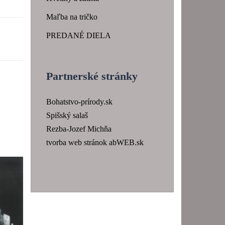
Maľba na tričko
PREDANÉ DIELA
Partnerské stránky
Bohatstvo-prírody.sk
Spišský salaš
Rezba-Jozef Michňa
tvorba web stránok abWEB.sk