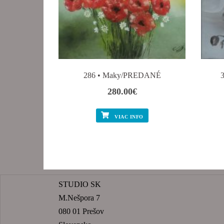
286 • Maky/PREDANÉ
280.00
€
VIAC INFO
STUDIO SK
M.Nešpora 7
080 01 Prešov