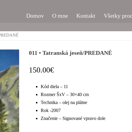
Domov
O mne
Kontakt
Všetky pro
ň/PREDANÉ
011 • Tatranská jeseň/PREDANÉ
150.00
€
Kód diela – 11
Rozmer ŠxV – 30×40 cm
Technika – olej na plátne
Rok -2007
Značenie – Signované vpravo dole