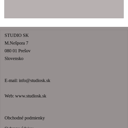
STUDIO SK
M.Nešpora 7
080 01 Prešov
Slovensko
E-mail:
info@studiosk.sk
Web:
www.studiosk.sk
Obchodné podmienky