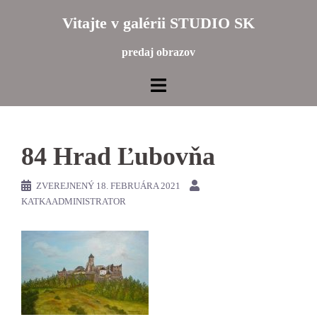
Preskočiť
Vitajte v galérii STUDIO SK
na
obsah
predaj obrazov
84 Hrad Ľubovňa
ZVEREJNENÝ
18. FEBRUÁRA 2021
KATKAADMINISTRATOR