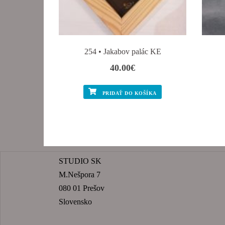
254 • Jakabov palác KE
40.00
€
PRIDAŤ DO KOŠÍKA
STUDIO SK
M.Nešpora 7
080 01 Prešov
Slovensko