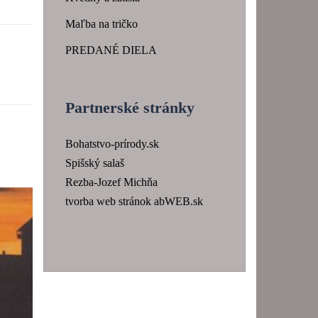
Maľba na tričko
PREDANÉ DIELA
Partnerské stránky
Bohatstvo-prírody.sk
Spišský salaš
Rezba-Jozef Michňa
tvorba web stránok abWEB.sk