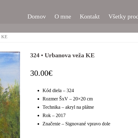
Domov
O mne
Kontakt
Všetky pro
a KE
324 • Urbanova veža KE
30.00
€
Kód diela – 324
Rozmer ŠxV – 20×20 cm
Technika – akryl na plátne
Rok – 2017
Značenie – Signované vpravo dole