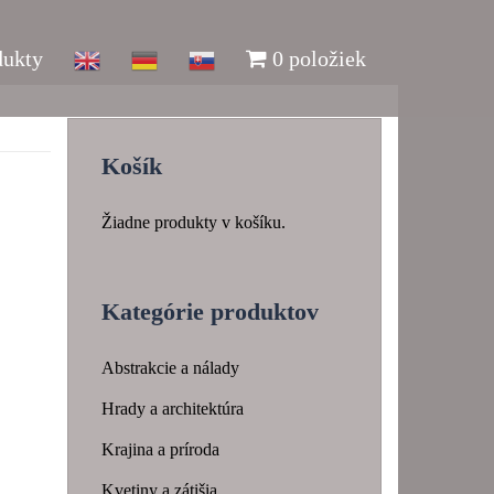
dukty
0 položiek
Košík
Žiadne produkty v košíku.
Kategórie produktov
Abstrakcie a nálady
Hrady a architektúra
Krajina a príroda
Kvetiny a zátišia