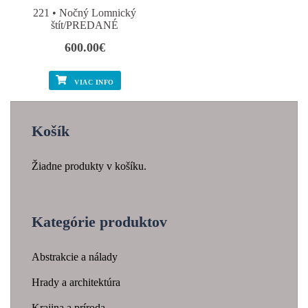
221 • Nočný Lomnický
štít/PREDANÉ
600.00
€
VIAC INFO
Košík
Žiadne produkty v košíku.
Kategórie produktov
Abstrakcie a nálady
Hrady a architektúra
Krajina a príroda