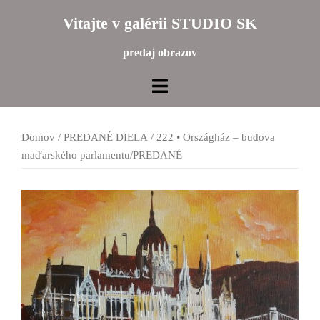
Preskočiť
Vitajte v galérii STUDIO SK
na
obsah
predaj obrazov
Domov
/
PREDANÉ DIELA
/ 222 • Országház – budova
maďarského parlamentu/PREDANÉ