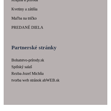
Kvetiny a zátišia
Maľba na tričko
PREDANÉ DIELA
Partnerské stránky
Bohatstvo-prírody.sk
Spišský salaš
Rezba-Jozef Michňa
tvorba web stránok abWEB.sk