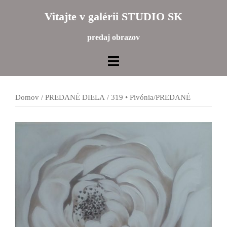
Preskočiť
Vitajte v galérii STUDIO SK
na
obsah
predaj obrazov
Domov
/
PREDANÉ DIELA
/ 319 • Pivónia/PREDANÉ