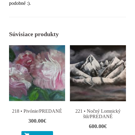
podobné :).
Súvisiace produkty
218 • Pivónie/PREDANÉ
221 • Nočný Lomnický
štít/PREDANÉ
300.00
€
600.00
€