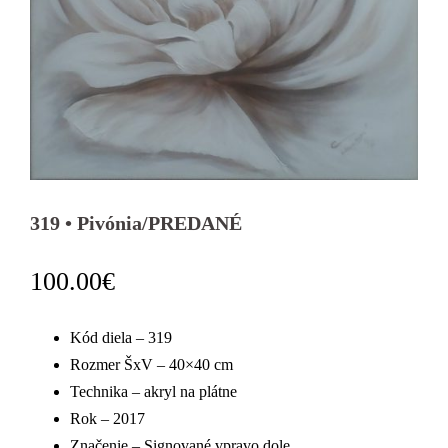
319 • Pivónia/PREDANÉ
100.00
€
Kód diela – 319
Rozmer ŠxV – 40×40 cm
Technika – akryl na plátne
Rok – 2017
Značenie – Signované vpravo dole