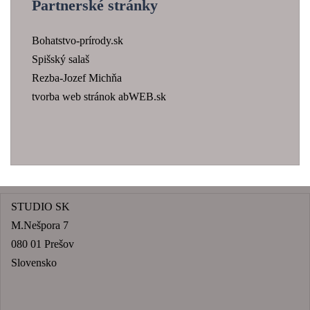
Partnerské stránky
Bohatstvo-prírody.sk
Spišský salaš
Rezba-Jozef Michňa
tvorba web stránok abWEB.sk
STUDIO SK
M.Nešpora 7
080 01 Prešov
Slovensko