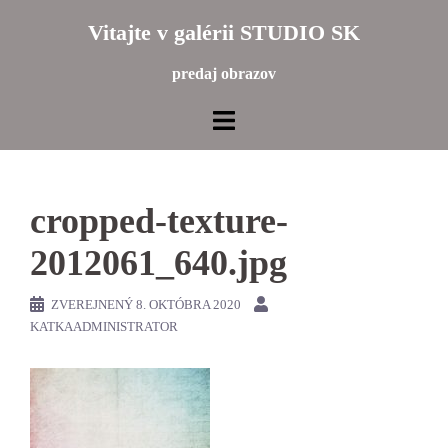
Preskočiť
Vitajte v galérii STUDIO SK
na
obsah
predaj obrazov
cropped-texture-
2012061_640.jpg
ZVEREJNENÝ
8. OKTÓBRA 2020
KATKAADMINISTRATOR