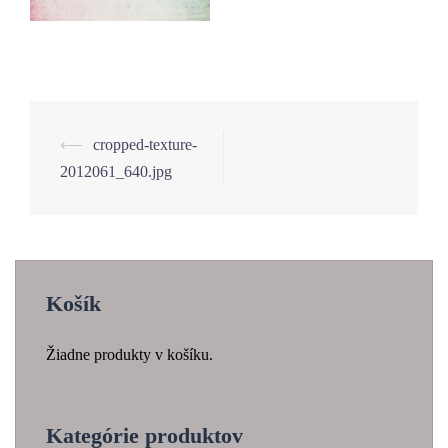
⟵
cropped-texture-
Navigácia
2012061_640.jpg
článkami
Košík
Žiadne produkty v košíku.
Kategórie produktov