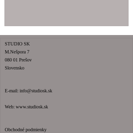
STUDIO SK
M.Nešpora 7
080 01 Prešov
Slovensko
E-mail:
info@studiosk.sk
Web:
www.studiosk.sk
Obchodné podmienky