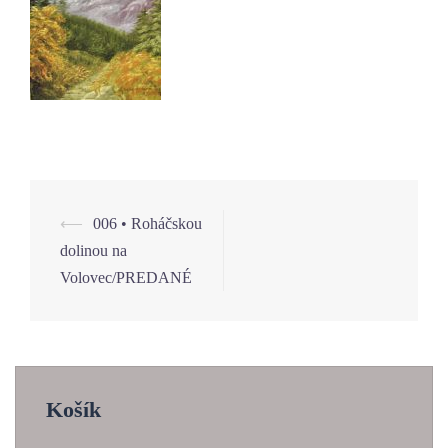
⟵
006 • Roháčskou
Navigácia
dolinou na
článkami
Volovec/PREDANÉ
Košík