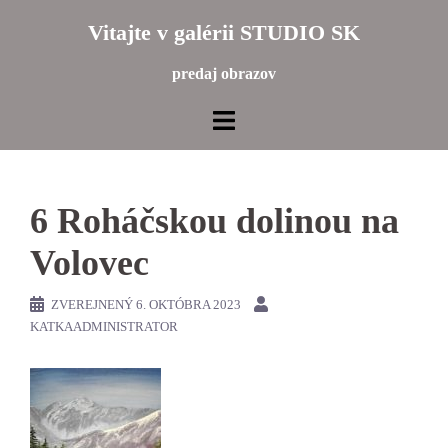
Preskočiť
Vitajte v galérii STUDIO SK
na
obsah
predaj obrazov
6 Roháčskou dolinou na
Volovec
ZVEREJNENÝ
6. OKTÓBRA 2023
KATKAADMINISTRATOR