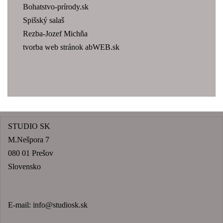
Bohatstvo-prírody.sk
Spišský salaš
Rezba-Jozef Michňa
tvorba web stránok abWEB.sk
STUDIO SK
M.Nešpora 7
080 01 Prešov
Slovensko
E-mail:
info@studiosk.sk