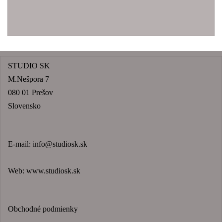
STUDIO SK
M.Nešpora 7
080 01 Prešov
Slovensko
E-mail:
info@studiosk.sk
Web:
www.studiosk.sk
Obchodné podmienky