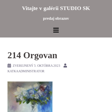
Preskočiť
Vitajte v galérii STUDIO SK
na
obsah
predaj obrazov
214 Orgovan
ZVEREJNENÝ
5. OKTÓBRA 2023
KATKAADMINISTRATOR