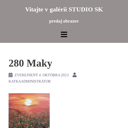
Preskočiť
Vitajte v galérii STUDIO SK
na
obsah
predaj obrazov
280 Maky
ZVEREJNENÝ
4. OKTÓBRA 2023
KATKAADMINISTRATOR