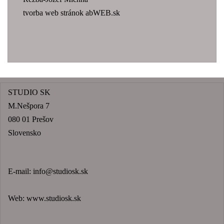
tvorba web stránok abWEB.sk
STUDIO SK
M.Nešpora 7
080 01 Prešov
Slovensko
E-mail:
info@studiosk.sk
Web:
www.studiosk.sk