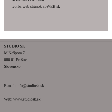
tvorba web stránok abWEB.sk
STUDIO SK
M.Nešpora 7
080 01 Prešov
Slovensko
E-mail:
info@studiosk.sk
Web:
www.studiosk.sk