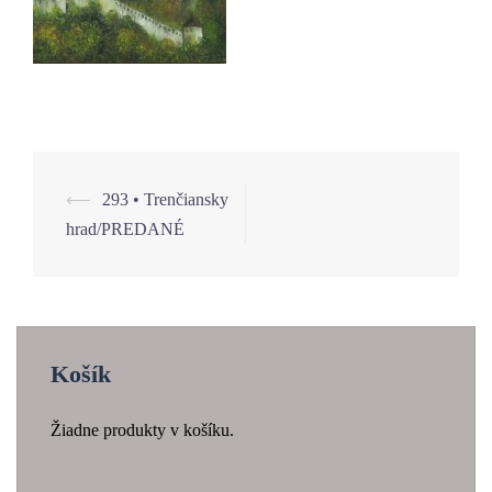
⟵
293 • Trenčiansky
Navigácia
hrad/PREDANÉ
článkami
Košík
Žiadne produkty v košíku.