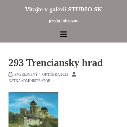
Preskočiť
Vitajte v galérii STUDIO SK
na
obsah
predaj obrazov
293 Trenciansky hrad
ZVEREJNENÝ
4. OKTÓBRA 2023
KATKAADMINISTRATOR