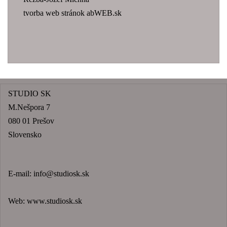
tvorba web stránok abWEB.sk
STUDIO SK
M.Nešpora 7
080 01 Prešov
Slovensko
E-mail:
info@studiosk.sk
Web:
www.studiosk.sk