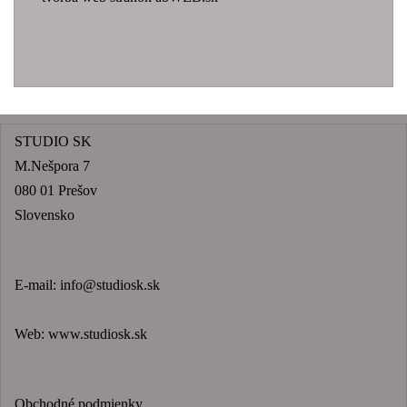
STUDIO SK
M.Nešpora 7
080 01 Prešov
Slovensko
E-mail:
info@studiosk.sk
Web:
www.studiosk.sk
Obchodné podmienky