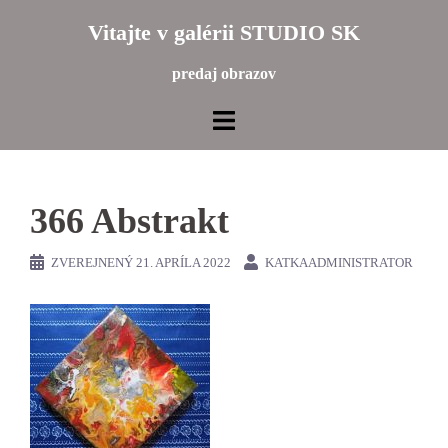
Preskočiť
Vitajte v galérii STUDIO SK
na
obsah
predaj obrazov
366 Abstrakt
ZVEREJNENÝ
21. APRÍLA 2022
KATKAADMINISTRATOR