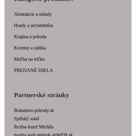
Abstrakcie a nálady
Hrady a architektúra
Krajina a príroda
Kvetiny a zátišia
Maľba na tričko
PREDANÉ DIELA
Partnerské stránky
Bohatstvo-prírody.sk
Spišský salaš
Rezba-Jozef Michňa
tvorba web stránok abWEB.sk