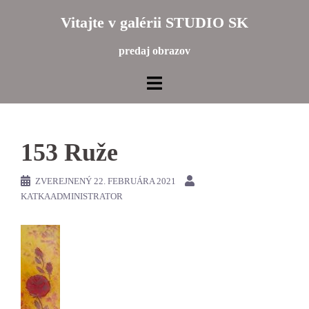
Preskočiť
Vitajte v galérii STUDIO SK
na
obsah
predaj obrazov
153 Ruže
ZVEREJNENÝ
22. FEBRUÁRA 2021
KATKAADMINISTRATOR