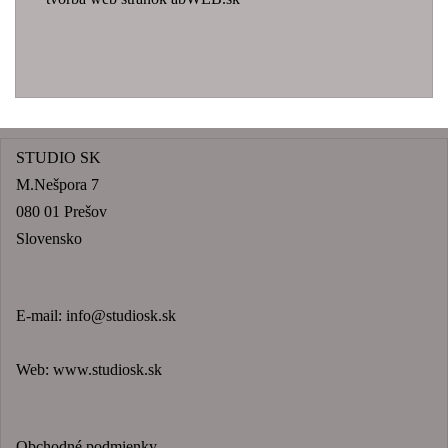
STUDIO SK
M.Nešpora 7
080 01 Prešov
Slovensko
E-mail:
info@studiosk.sk
Web:
www.studiosk.sk
Obchodné podmienky