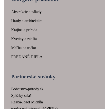
Abstrakcie a nálady
Hrady a architektúra
Krajina a príroda
Kvetiny a zátišia
Maľba na tričko
PREDANÉ DIELA
Partnerské stránky
Bohatstvo-prírody.sk
Spišský salaš
Rezba-Jozef Michňa
tvorba web stránok abWEB.sk