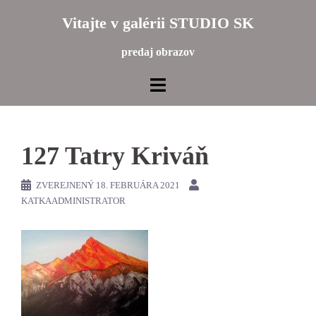
Preskočiť
Vitajte v galérii STUDIO SK
na
obsah
predaj obrazov
127 Tatry Kriváň
ZVEREJNENÝ
18. FEBRUÁRA 2021
KATKAADMINISTRATOR