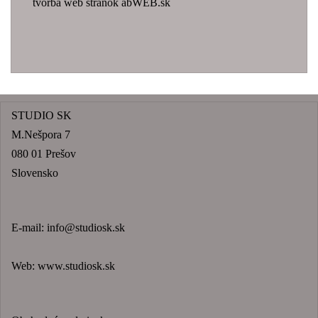
tvorba web stránok abWEB.sk
STUDIO SK
M.Nešpora 7
080 01 Prešov
Slovensko
E-mail:
info@studiosk.sk
Web:
www.studiosk.sk