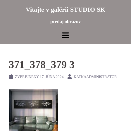
Preskočiť
Vitajte v galérii STUDIO SK
na
obsah
predaj obrazov
371_378_379 3
ZVEREJNENÝ
17. JÚNA 2024
KATKAADMINISTRATOR