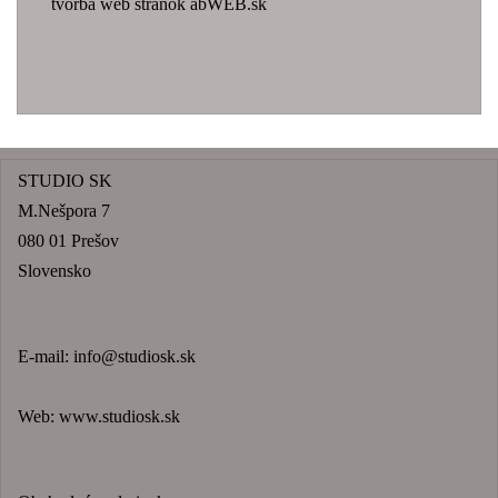
tvorba web stránok abWEB.sk
STUDIO SK
M.Nešpora 7
080 01 Prešov
Slovensko
E-mail:
info@studiosk.sk
Web:
www.studiosk.sk