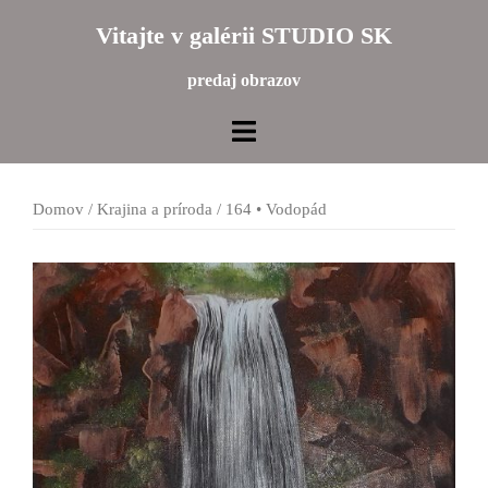
Preskočiť
Vitajte v galérii STUDIO SK
na
obsah
predaj obrazov
Domov
/
Krajina a príroda
/ 164 • Vodopád