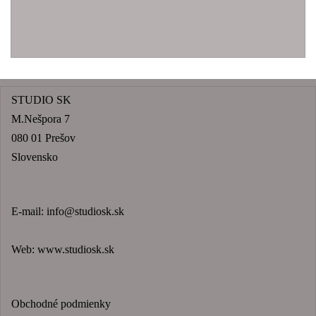
STUDIO SK
M.Nešpora 7
080 01 Prešov
Slovensko
E-mail:
info@studiosk.sk
Web:
www.studiosk.sk
Obchodné podmienky