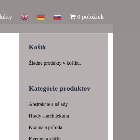
dukty
0 položiek
Košík
Žiadne produkty v košíku.
Kategórie produktov
Abstrakcie a nálady
Hrady a architektúra
Krajina a príroda
Kvetiny a zátišia