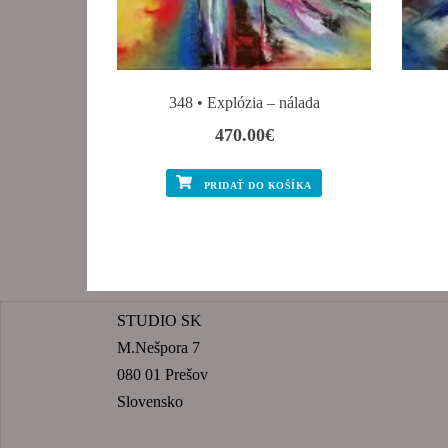
348 • Explózia – nálada
470.00
€
PRIDAŤ DO KOŠÍKA
STUDIO SK
M.Nešpora 7
080 01 Prešov
Slovensko