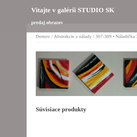
Preskočiť
Vitajte v galérii STUDIO SK
na
obsah
predaj obrazov
Domov
/
Abstrakcie a nálady
/ 307-309 • Náladička 
Súvisiace produkty