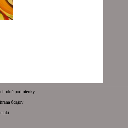
chodné podmienky
hrana údajov
ntakt