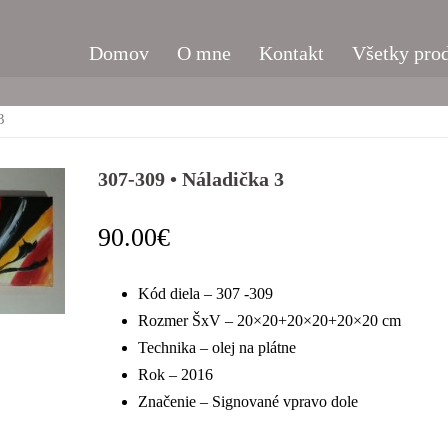
Domov
O mne
Kontakt
Všetky pro
3
307-309 • Náladička 3
90.00
€
Kód diela – 307 -309
Rozmer ŠxV – 20×20+20×20+20×20 cm
Technika – olej na plátne
Rok – 2016
Značenie – Signované vpravo dole