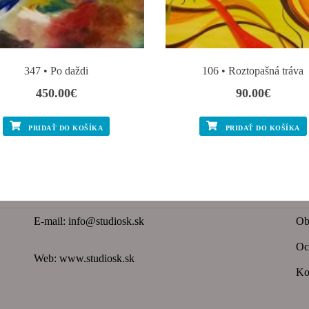
347 • Po daždi
106 • Roztopašná tráva
450.00
€
90.00
€
PRIDAŤ DO KOŠÍKA
PRIDAŤ DO KOŠÍKA
E-mail:
info@studiosk.sk
Ob
Oc
Web:
www.studiosk.sk
Ko