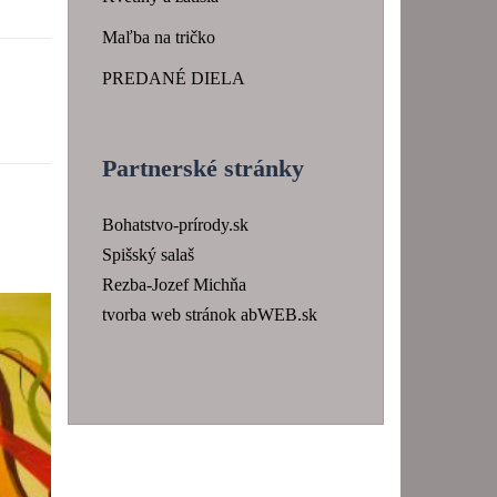
Maľba na tričko
PREDANÉ DIELA
Partnerské stránky
Bohatstvo-prírody.sk
Spišský salaš
Rezba-Jozef Michňa
tvorba web stránok abWEB.sk