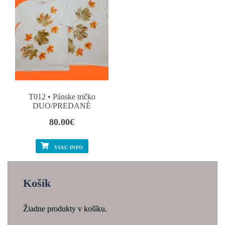
T012 • Pánske tričko
DUO/PREDANÉ
80.00
€
VIAC INFO
Košík
Žiadne produkty v košíku.