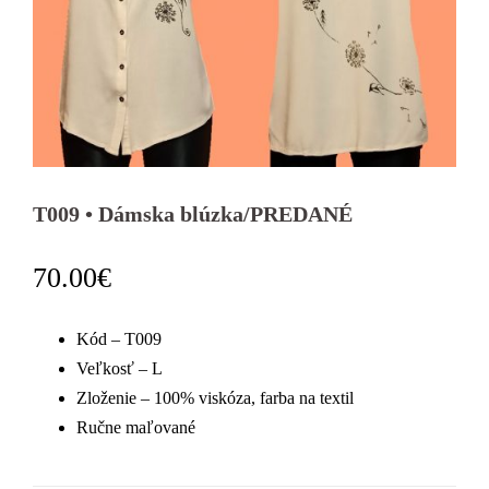
T009 • Dámska blúzka/PREDANÉ
70.00
€
Kód – T009
Veľkosť – L
Zloženie – 100% viskóza, farba na textil
Ručne maľované