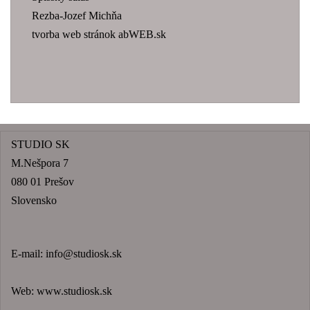
Rezba-Jozef Michňa
tvorba web stránok abWEB.sk
STUDIO SK
M.Nešpora 7
080 01 Prešov
Slovensko
E-mail:
info@studiosk.sk
Web:
www.studiosk.sk