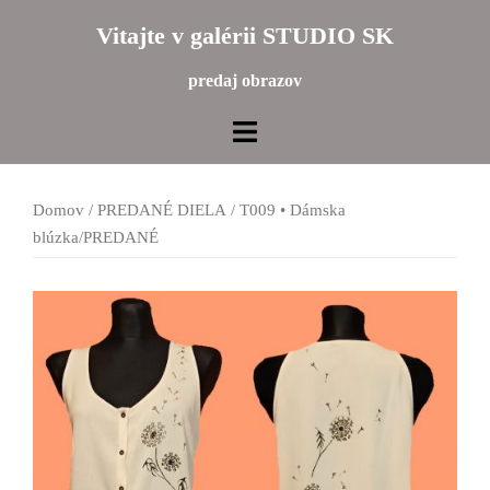
Preskočiť
Vitajte v galérii STUDIO SK
na
obsah
predaj obrazov
Domov
/
PREDANÉ DIELA
/ T009 • Dámska
blúzka/PREDANÉ