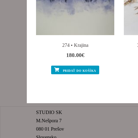
274 • Krajina
180.00
€
PRIDAŤ DO KOŠÍKA
STUDIO SK
M.Nešpora 7
080 01 Prešov
Slovensko