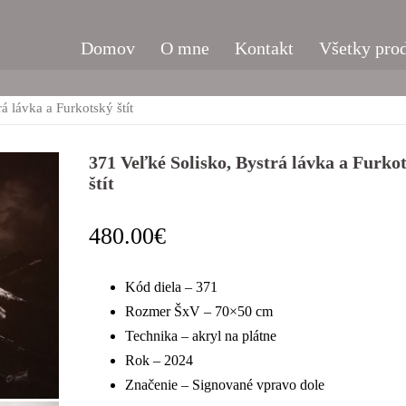
Domov
O mne
Kontakt
Všetky pro
á lávka a Furkotský štít
371 Veľké Solisko, Bystrá lávka a Furko
štít
480.00
€
Kód diela – 371
Rozmer ŠxV – 70×50 cm
Technika – akryl na plátne
Rok – 2024
Značenie – Signované vpravo dole