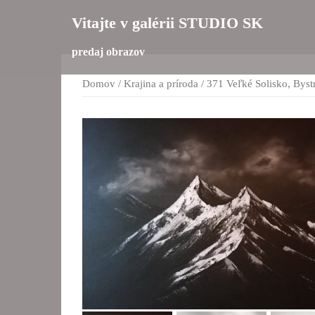
Preskočiť
Vitajte v galérii STUDIO SK
na
obsah
predaj obrazov
Domov
/
Krajina a príroda
/ 371 Veľké Solisko, Bystr