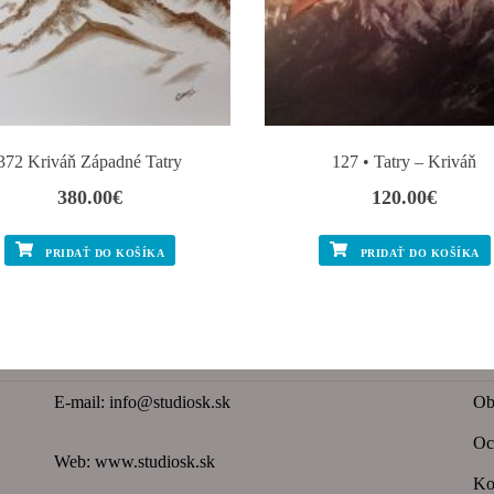
372 Kriváň Západné Tatry
127 • Tatry – Kriváň
380.00
€
120.00
€
PRIDAŤ DO KOŠÍKA
PRIDAŤ DO KOŠÍKA
E-mail:
info@studiosk.sk
Ob
Oc
Web:
www.studiosk.sk
Ko