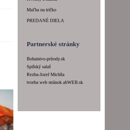
Maľba na tričko
PREDANÉ DIELA
Partnerské stránky
Bohatstvo-prírody.sk
Spišský salaš
Rezba-Jozef Michňa
tvorba web stránok abWEB.sk