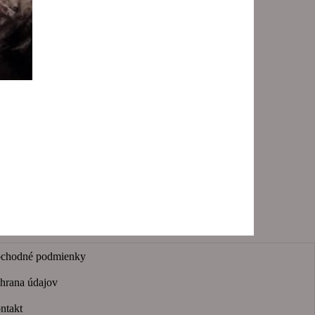
chodné podmienky
hrana údajov
ntakt