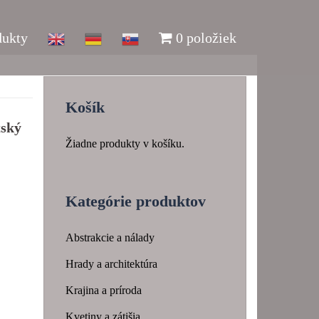
dukty
0 položiek
Košík
tský
Žiadne produkty v košíku.
Kategórie produktov
Abstrakcie a nálady
Hrady a architektúra
Krajina a príroda
Kvetiny a zátišia